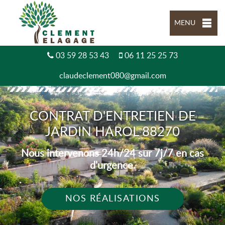
MENU
03 59 28 53 43
06 11 25 25 73
claudeclement080@gmail.com
CONTRAT D'ENTRETIEN DE
JARDIN HAROL 88270
Nous intervenons 24h/24 sur 7j/7 en cas
d'urgence.
NOS RÉALISATIONS