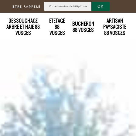
ÊTRE RAPPELÉ
DESSOUCHAGE
ETETAGE
ARTISAN
BUCHERON
ARBRE ET HAIE 88
88
PAYSAGISTE
88 VOSGES
VOSGES
VOSGES
88 VOSGES