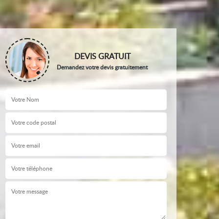
DEVIS GRATUIT
Demandez votre devis gratuitement