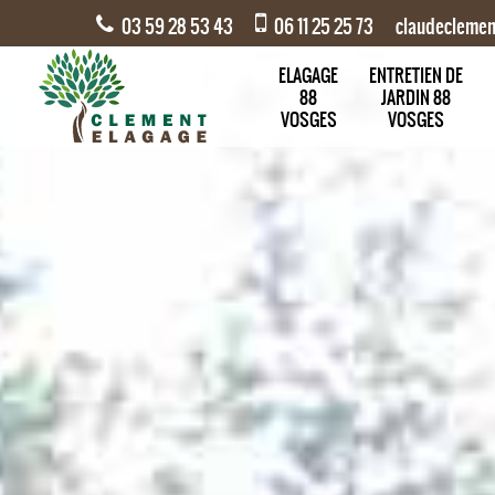
03 59 28 53 43
06 11 25 25 73
claudecleme
ELAGAGE
ENTRETIEN DE
88
JARDIN 88
VOSGES
VOSGES