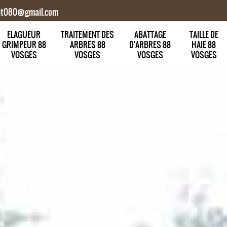
nt080@gmail.com
ELAGUEUR
TRAITEMENT DES
ABATTAGE
TAILLE DE
GRIMPEUR 88
ARBRES 88
D'ARBRES 88
HAIE 88
VOSGES
VOSGES
VOSGES
VOSGES