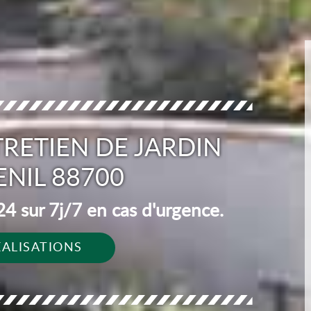
RETIEN DE JARDIN
NIL 88700
4 sur 7j/7 en cas d'urgence.
ÉALISATIONS