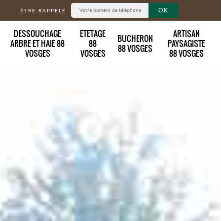
ÊTRE RAPPELÉ
DESSOUCHAGE
ETETAGE
ARTISAN
BUCHERON
ARBRE ET HAIE 88
88
PAYSAGISTE
88 VOSGES
VOSGES
VOSGES
88 VOSGES