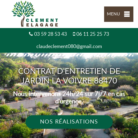
MENU
03 59 28 53 43
06 11 25 25 73
claudeclement080@gmail.com
CONTRAT D'ENTRETIEN DE
JARDIN LA VOIVRE 88470
Nous intervenons 24h/24 sur 7j/7 en cas
d'urgence.
NOS RÉALISATIONS