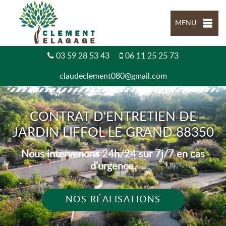
MENU
03 59 28 53 43
06 11 25 25 73
claudeclement080@gmail.com
CONTRAT D'ENTRETIEN DE
JARDIN LIFFOL LE GRAND 88350
Nous intervenons 24h/24 sur 7j/7 en cas
d'urgence.
NOS RÉALISATIONS