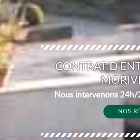
CONTRAT D'ENT
MORIVI
Nous intervenons 24h/2
NOS R