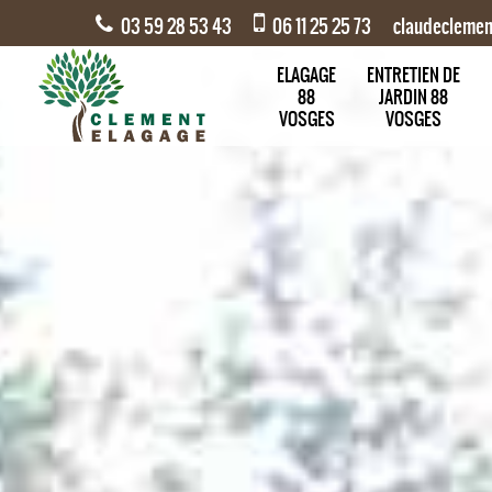
03 59 28 53 43
06 11 25 25 73
claudecleme
ELAGAGE
ENTRETIEN DE
88
JARDIN 88
VOSGES
VOSGES