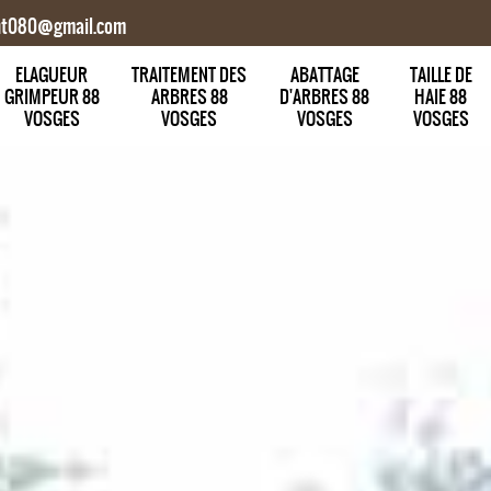
nt080@gmail.com
ELAGUEUR
TRAITEMENT DES
ABATTAGE
TAILLE DE
GRIMPEUR 88
ARBRES 88
D'ARBRES 88
HAIE 88
VOSGES
VOSGES
VOSGES
VOSGES