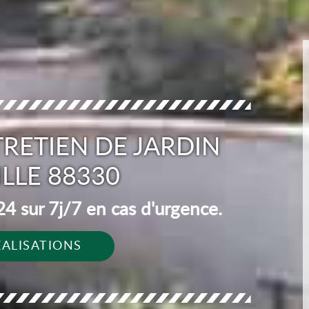
RETIEN DE JARDIN
LLE 88330
4 sur 7j/7 en cas d'urgence.
ÉALISATIONS