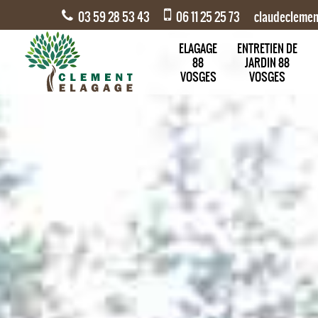
03 59 28 53 43
06 11 25 25 73
claudecleme
ELAGAGE
ENTRETIEN DE
88
JARDIN 88
VOSGES
VOSGES