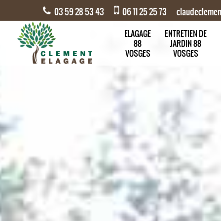
03 59 28 53 43
06 11 25 25 73
claudecleme
ELAGAGE
ENTRETIEN DE
88
JARDIN 88
VOSGES
VOSGES