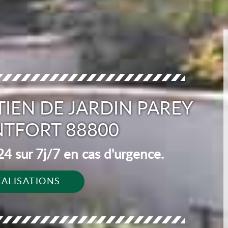
IEN DE JARDIN PAREY
TFORT 88800
4 sur 7j/7 en cas d'urgence.
ÉALISATIONS