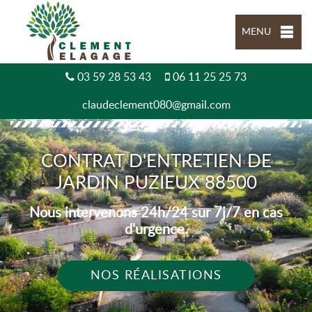
MENU
03 59 28 53 43
06 11 25 25 73
claudeclement080@gmail.com
CONTRAT D'ENTRETIEN DE
JARDIN PUZIEUX 88500
Nous intervenons 24h/24 sur 7j/7 en cas
d'urgence.
NOS RÉALISATIONS