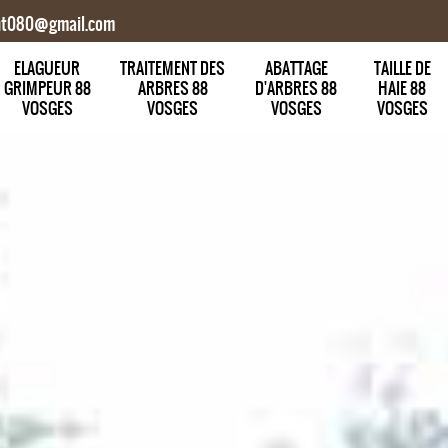
nt080@gmail.com
ELAGUEUR
TRAITEMENT DES
ABATTAGE
TAILLE DE
GRIMPEUR 88
ARBRES 88
D'ARBRES 88
HAIE 88
VOSGES
VOSGES
VOSGES
VOSGES