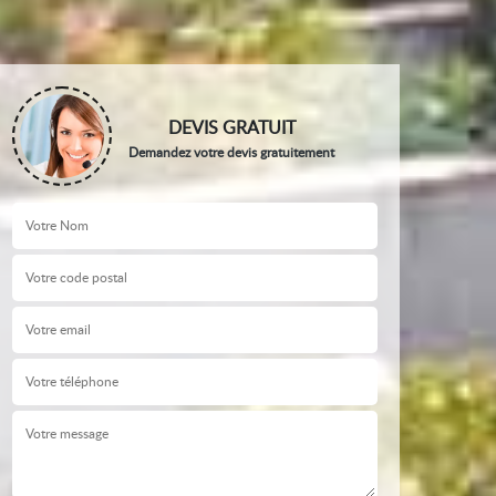
DEVIS GRATUIT
Demandez votre devis gratuitement