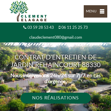
MENU
03 59 28 53 43
06 11 25 25 73
claudeclement080@gmail.com
CONTRAT D'ENTRETIEN DE
JARDIN REHAINCOURT 88330
Nous intervenons 24h/24 sur 7j/7 en cas
d'urgence.
NOS RÉALISATIONS