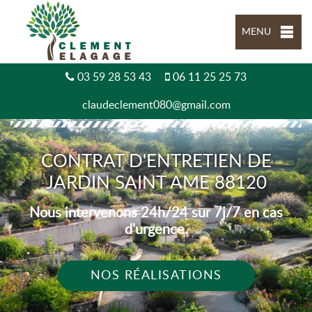
MENU
03 59 28 53 43
06 11 25 25 73
claudeclement080@gmail.com
CONTRAT D'ENTRETIEN DE
JARDIN SAINT AME 88120
Nous intervenons 24h/24 sur 7j/7 en cas
d'urgence.
NOS RÉALISATIONS