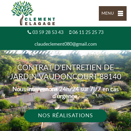
MENU
03 59 28 53 43
06 11 25 25 73
claudeclement080@gmail.com
CONTRAT D'ENTRETIEN DE
JARDIN VAUDONCOURT 88140
Nous intervenons 24h/24 sur 7j/7 en cas
d'urgence.
NOS RÉALISATIONS