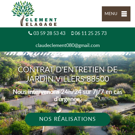
MENU
03 59 28 53 43
06 11 25 25 73
claudeclement080@gmail.com
CONTRAT D'ENTRETIEN DE
JARDIN VILLERS 88500
Nous intervenons 24h/24 sur 7j/7 en cas
d'urgence.
NOS RÉALISATIONS