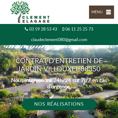
MENU
03 59 28 53 43
06 11 25 25 73
claudeclement080@gmail.com
CONTRAT D'ENTRETIEN DE
JARDIN VILLOUXEL 88350
Nous intervenons 24h/24 sur 7j/7 en cas
d'urgence.
NOS RÉALISATIONS