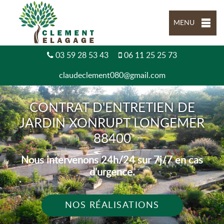
MENU
03 59 28 53 43
06 11 25 25 73
claudeclement080@gmail.com
CONTRAT D'ENTRETIEN DE
JARDIN XONRUPT LONGEMER
88400
Nous intervenons 24h/24 sur 7j/7 en cas
d'urgence.
NOS RÉALISATIONS