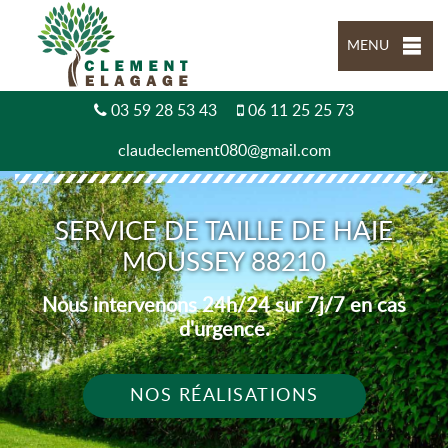
MENU
03 59 28 53 43
06 11 25 25 73
claudeclement080@gmail.com
SERVICE DE TAILLE DE HAIE
MOUSSEY 88210
Nous intervenons 24h/24 sur 7j/7 en cas
d'urgence.
NOS RÉALISATIONS