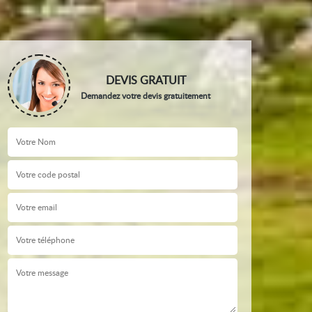
DEVIS GRATUIT
Demandez votre devis gratuitement