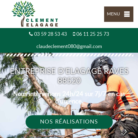
MENU
03 59 28 53 43
06 11 25 25 73
claudeclement080@gmail.com
ENTREPRISE D'ELAGAGE RAVES
88520
Nous intervenons 24h/24 sur 7j/7 en cas
d'urgence.
NOS RÉALISATIONS