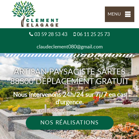
MENU
03 59 28 53 43
06 11 25 25 73
claudeclement080@gmail.com
ARTISAN PAYSAGISTE SARTES
88300 DÉPLACEMENT GRATUIT
Nous intervenons 24h/24 sur 7j/7 en cas
d'urgence.
NOS RÉALISATIONS