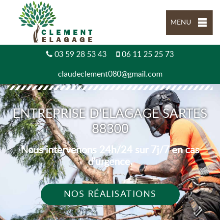
MENU
03 59 28 53 43
06 11 25 25 73
claudeclement080@gmail.com
ENTREPRISE D'ELAGAGE SARTES
88300
Nous intervenons 24h/24 sur 7j/7 en cas
d'urgence.
NOS RÉALISATIONS