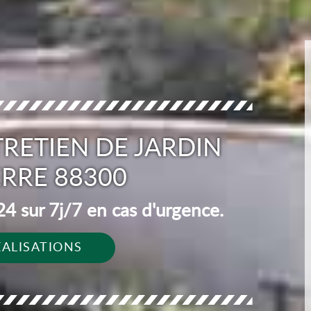
RETIEN DE JARDIN
RRE 88300
4 sur 7j/7 en cas d'urgence.
ÉALISATIONS