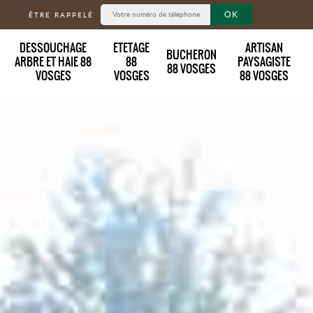
ÊTRE RAPPELÉ
DESSOUCHAGE
ETETAGE
ARTISAN
BUCHERON
ARBRE ET HAIE 88
88
PAYSAGISTE
88 VOSGES
VOSGES
VOSGES
88 VOSGES