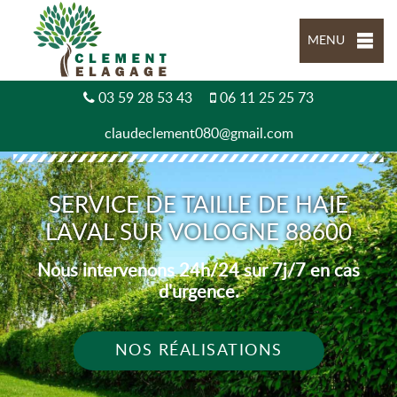
MENU
03 59 28 53 43
06 11 25 25 73
claudeclement080@gmail.com
SERVICE DE TAILLE DE HAIE
LAVAL SUR VOLOGNE 88600
Nous intervenons 24h/24 sur 7j/7 en cas
d'urgence.
NOS RÉALISATIONS